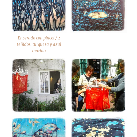
Encerado con pincel / 2
teñidos: turquesa y azul
marino