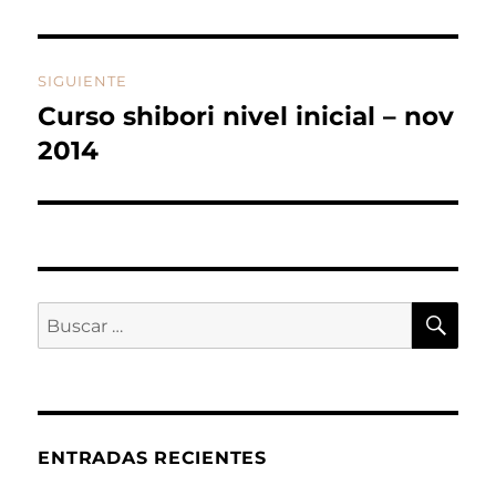
SIGUIENTE
Curso shibori nivel inicial – nov
Entrada
siguiente:
2014
BU
Buscar
por:
ENTRADAS RECIENTES