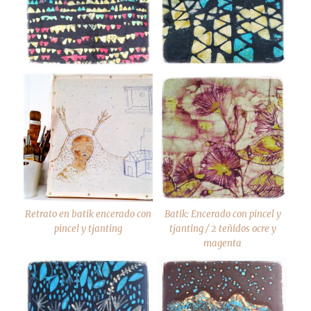
Retrato en batik encerado con
Batik: Encerado con pincel y
pincel y tjanting
tjanting / 2 teñidos ocre y
magenta