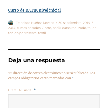
Curso de BATIK nivel inicial
Autor
Publicado
Categorí
Francisca Núñez-Reveco
30 septiembre, 2014
el
Etiquetas
2014
,
cursos pasados
arte
,
batik
,
curso realizado
,
taller
,
teñido por reserva
,
textil
Deja una respuesta
Tu dirección de correo electrónico no será publicada.
Los
campos obligatorios están marcados con
*
COMENTARIO
*