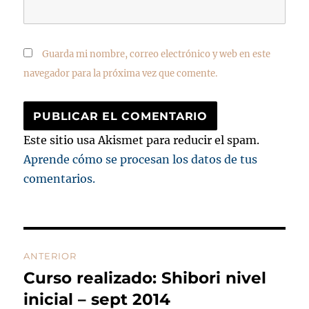
Guarda mi nombre, correo electrónico y web en este
navegador para la próxima vez que comente.
Este sitio usa Akismet para reducir el spam.
Aprende cómo se procesan los datos de tus
comentarios.
Navegación
ANTERIOR
de
Curso realizado: Shibori nivel
Entrada
anterior:
inicial – sept 2014
entradas