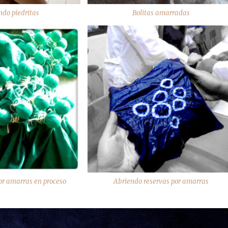
do piedritas
Bolitas amarradas
por amarras en proceso
Abriendo reservas por amarras