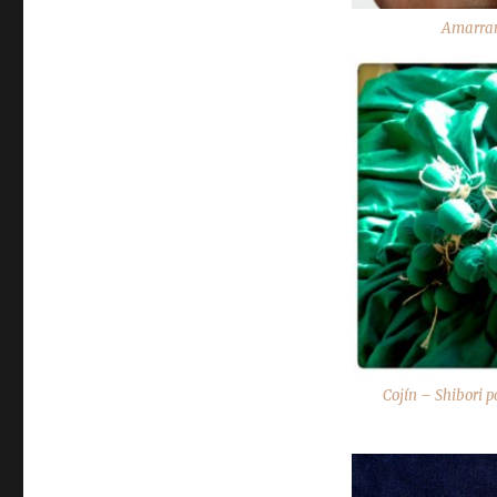
Amarran
Cojín – Shibori 