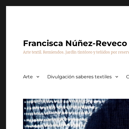
Francisca Núñez-Reveco
Arte textil. Remiendos. Jardín tintóreo y teñidos por reser
Arte
Divulgación saberes textiles
C