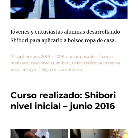
Jóvenes y entusiastas alumnas desarrollando
Shibori para aplicarlo a bolsos ropa de casa.
Publicado
Categorías
Etiquetas
14 septiembre, 2016
2016
,
cursos pasados
curso
el
realizado
,
nivel inicial
,
shibori
,
taller
,
teñido por reserva
,
en
textil
,
tie dye
Deja un comentario
Curso
realizado:
Shibori
Curso realizado: Shibori
inicial
–
nivel inicial – junio 2016
agosto
2016