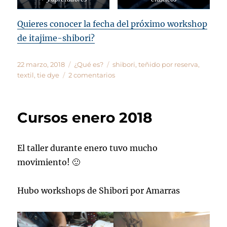
Quieres conocer la fecha del próximo workshop
de itajime-shibori?
Publicado
Categorías
Etiquetas
22 marzo, 2018
¿Qué es?
shibori
,
teñido por reserva
,
el
en
textil
,
tie dye
2 comentarios
¿Qué
es
Itajime-
Cursos enero 2018
shibori?
El taller durante enero tuvo mucho
movimiento! 🙂
Hubo workshops de Shibori por Amarras