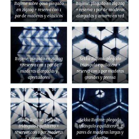
Itajime sobre gasa: plegado
Itajime: plegado en zig zag
en zigzag + reserva con 1
+ reserva 1 par de maderas
par de maderas y elásticos
alargadas y amarra en red
Itajime: plegado en zigzag
Sekka Itajime: plegado
+ reserva con 1 par de
triángulo equilátero +
maderas alargadas y
reserva con 1 par maderas
apretadores
grandes y prensa
Sekka Itajime: plegado
Sekka Itajime: plegado
triángulo equilátero +
triángulo equilátero + 2
reservas con 1 par maderas
pares de maderas largas y
+ 3 apretadores
elásticos