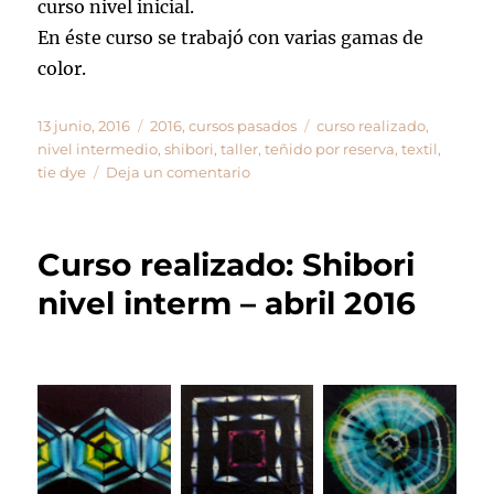
curso nivel inicial.
En éste curso se trabajó con varias gamas de
color.
Publicado
Categorías
Etiquetas
13 junio, 2016
2016
,
cursos pasados
curso realizado
,
el
nivel intermedio
,
shibori
,
taller
,
teñido por reserva
,
textil
,
en
tie dye
Deja un comentario
Curso
realizado:
Shibori
Curso realizado: Shibori
nivel
interm
nivel interm – abril 2016
–
mayo
2016