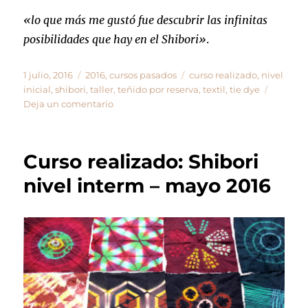
«lo que más me gustó fue descubrir las infinitas
posibilidades que hay en el Shibori»
.
Publicado
Categorías
Etiquetas
1 julio, 2016
2016
,
cursos pasados
curso realizado
,
nivel
el
inicial
,
shibori
,
taller
,
teñido por reserva
,
textil
,
tie dye
en
Deja un comentario
Curso
realizado:
Shibori
Curso realizado: Shibori
nivel
inicial
nivel interm – mayo 2016
–
junio
2016