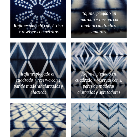
Itajime: plegado en
cuadrado + reserva con
Itajime: plegado concétrico
madera cuadrada y
+ reservas con perritos
amarras
Itajime: plegado en
Itajime: plegado en
cuadrado + reserva con 1
cuadrado + reservas con 4
par de maderas alargadas y
pares de maderas
elasticos
alargadas y apretadores