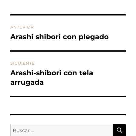
Navegación
ANTERIOR
de
Arashi shibori con plegado
Entrada
anterior:
entradas
SIGUIENTE
Arashi-shibori con tela
Entrada
siguiente:
arrugada
BU
Buscar