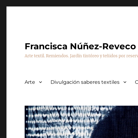
Francisca Núñez-Reveco
Arte textil. Remiendos. Jardín tintóreo y teñidos por reser
Arte
Divulgación saberes textiles
C