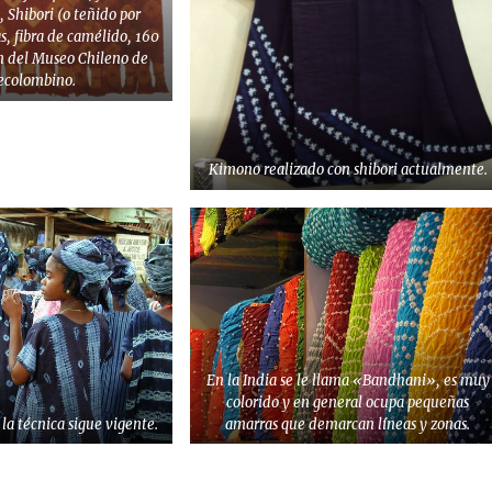
, Shibori (o teñido por
s, fibra de camélido, 160
ón del Museo Chileno de
recolombino.
Kimono realizado con shibori actualmente.
En la India se le llama «Bandhani», es muy
colorido y en general ocupa pequeñas
 la técnica sigue vigente.
amarras que demarcan líneas y zonas.