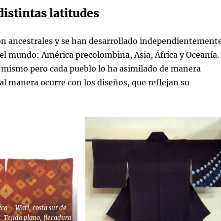
distintas latitudes
son ancestrales y se han desarrollado independientement
 el mundo: América precolombina, Asia, África y Oceanía.
el mismo pero cada pueblo lo ha asimilado de manera
ual manera ocurre con los diseños, que reflejan su
ca – Wari, costa sur de
. Tejido plano, flecadura