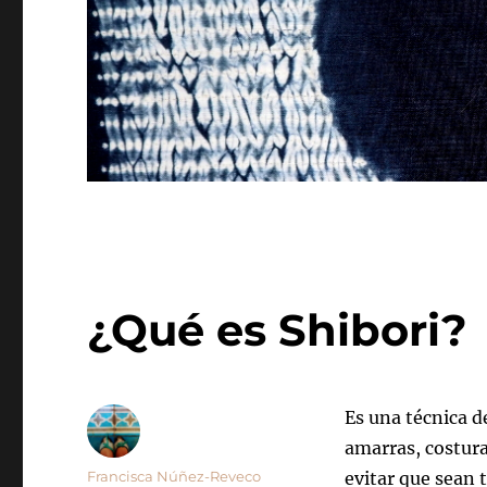
¿Qué es Shibori?
Es una técnica d
amarras, costura
Autor
Francisca Núñez-Reveco
evitar que sean 