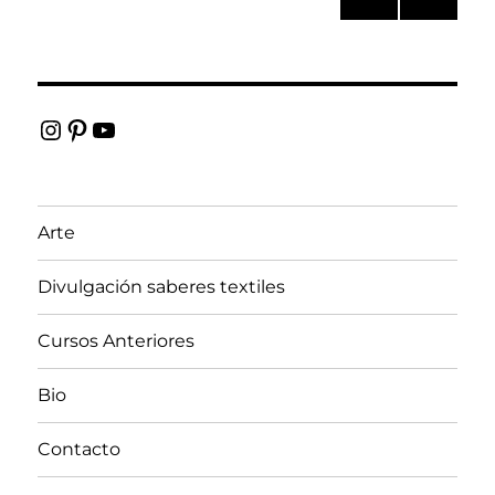
PÁGI
de
NA
ANT
entradas
ERIO
R
Instagram
Pinterest
YouTube
Arte
Divulgación saberes textiles
Cursos Anteriores
Bio
Contacto