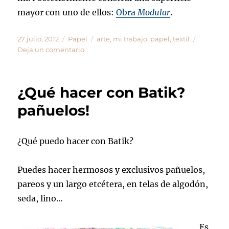
mayor con uno de ellos:
Obra
Modular
.
Publicado
Categorías
Etiquetas
27 julio, 2012
Papel
arte
,
mi trabajo
,
papel
,
textil
el
en
Deja un comentario
Módulos
de
papel
¿Qué hacer con Batik?
pañuelos!
¿Qué puedo hacer con Batik?
Puedes hacer hermosos y exclusivos pañuelos,
pareos y un largo etcétera, en telas de algodón,
seda, lino…
Es