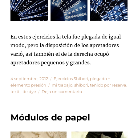
En estos ejercicios la tela fue plegada de igual
modo, pero la disposición de los apretadores
varió, así también el de la derecha ocupó
apretadores pequeños y grandes.
Publicado
Categorías
4 septiembre, 2012
Ejercicios Shibori
,
plegado +
el
Etiquetas
elemento presión
mi trabajo
,
shibori
,
teñido por reserva
,
en
textil
,
tie dye
Deja un comentario
Shibori:
plegado
diagonal
Módulos de papel
y
apretadores
metálicos