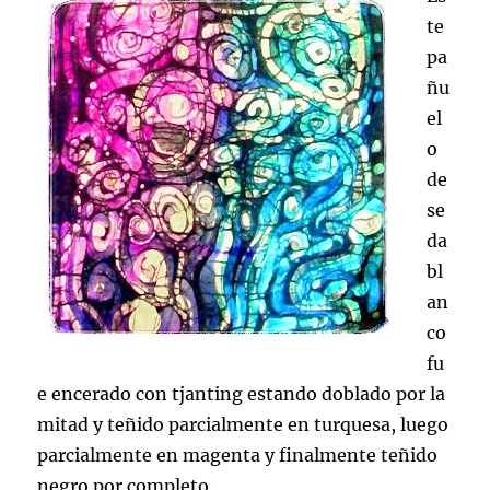
te
pa
ñu
el
o
de
se
da
bl
an
co
fu
e encerado con tjanting estando doblado por la
mitad y teñido parcialmente en turquesa, luego
parcialmente en magenta y finalmente teñido
negro por completo.