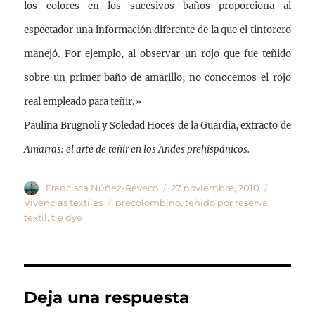
los colores en los sucesivos baños proporciona al
espectador una información diferente de la que el tintorero
manejó. Por ejemplo, al observar un rojo que fue teñido
sobre un primer baño de amarillo, no conocemos el rojo
real empleado para teñir.»
Paulina Brugnoli y Soledad Hoces de la Guardia,
extracto de
Amarras: el arte de teñir en los Andes prehispánicos.
Autor
Publicado
Categorí
Francisca Núñez-Reveco
27 noviembre, 2010
el
Etiquetas
Vivencias textiles
precolombino
,
teñido por reserva
,
textil
,
tie dye
Deja una respuesta