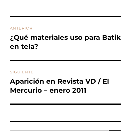
Navegación
ANTERIOR
de
¿Qué materiales uso para Batik
Entrada
anterior:
en tela?
entradas
SIGUIENTE
Aparición en Revista VD / El
Entrada
siguiente:
Mercurio – enero 2011