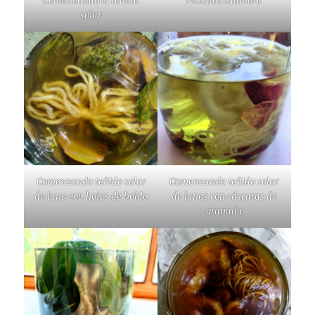
Comenzando el teñido
Pesando alumbre
solar
Comenzando teñido solar
Comenzando teñido solar
de lana con hojas de boldo
de lanas con cáscaras de
granada