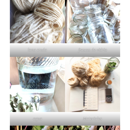
lana cruda
frascos de vidrio
agua
Materiales