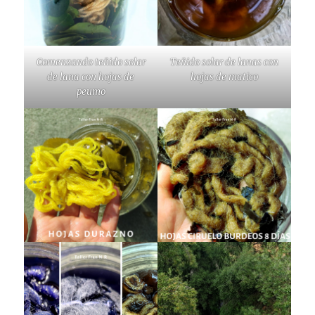
Comenzando teñido solar
Teñido solar de lanas con
de lana con hojas de
hojas de matico
peumo